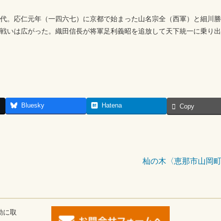
代。応仁元年（一四六七）に京都で始まった山名宗全（西軍）と細川勝
戦いは広がった。織田信長が将軍足利義昭を追放して天下統一に乗り出
Bluesky
Hatena
Copy
杣の木〈恵那市山岡
動に取