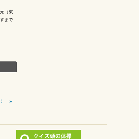
元（東
すまで
町〉