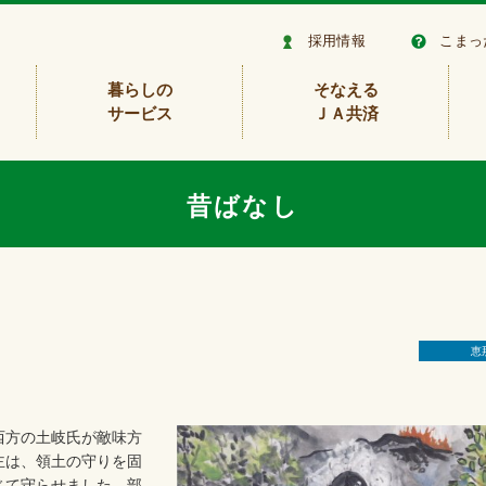
採用情報
こまっ
暮らしの
そなえる
サービス
ＪＡ共済
昔ばなし
〉
恵
西方の土岐氏が敵味方
主は、領土の守りを固
じて守らせました。部