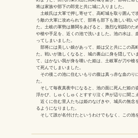
将は家族や部下の郎党と共に城に入りました。
土岐氏は大軍で押し寄せて、高町城を取り囲んで
う敵の大軍に攻められて、部将も部下も激しい戦い
た。土岐の軍勢は勝鬨をあげると、激烈な戦闘のた
や槍や手足を、近くの池で洗いました。池の水は、
ってしまいました。
部将には美しい娘があって、姫は父と共にこの高
た。戦いが激しくなると、城の裏山に身を隠してい
て、はかない我が身を嘆いた姫は、土岐軍が刀や槍
て死んでしまいました。
その後この池に住むいもりの腹は真っ赤な血のりに
た。
そして毎夜真夜中になると、池の面に死んだ姫の姿
浮かび、しゅくしゅくとすすり泣く声が辺りに聞こ
近くに住む里人たちは姫のなげきや、城兵の無念を
るようになりました。
そして誰が名付けたというわけでもなく、この池を