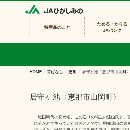
ためる・かりる
特産品のこと
JAバンク
HOME
昔ばなし
恵那
居守ヶ池〈恵那市山岡町
居守ヶ池〈恵那市山岡町〉
戦国時代の初め頃、この辺りの領主の遠山氏と、
に分かれて争っていた時のことです。明知遠山の領
めようと、田代の東の山に高町城を築き、部将に命