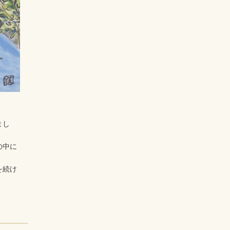
まし
の中に
を続け