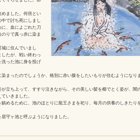
攻めました。何倍とい
の中で討ち死にしまし
めに、血によごれた刀
血のりで真っ赤に染ま
町城に住んでいまし
ましたが、戦い終わっ
を洗った池に身を投げ
染まったのでしょうか、格別に赤い腹をしたいもりが住むようになり
が立ち上って、すすり泣きながら、その美しい髪を櫛でとく姿が、闇
えていきました。
鎮めるために、池のほとりに龍王さまを祀り、毎月の供養のしきたり
居守ヶ池と呼ぶようになりました。