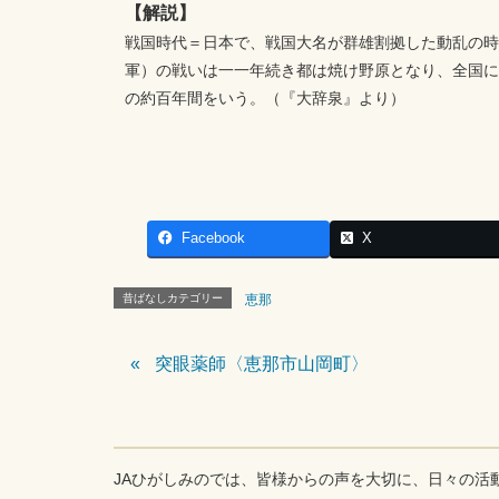
【解説】
戦国時代＝日本で、戦国大名が群雄割拠した動乱の時
軍）の戦いは一一年続き都は焼け野原となり、全国に
の約百年間をいう。（『大辞泉』より）
Facebook
X
昔ばなしカテゴリー
恵那
突眼薬師〈恵那市山岡町〉
JAひがしみのでは、皆様からの声を大切に、日々の活