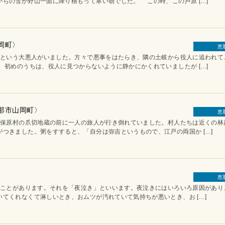
らの雪が野山一面に降り積もって寒い朝でした。 この時、この芦原 […]
岡町〉
恵
いう大悪人がいました。方々で悪事をはたらき、隣の土岐から役人に追われて
初めのうちは、役人に見つからないように静かにかくれていましたが […]
恵那市山岡町〉
恵
原村の爪切地蔵の前に一人の旅人が行き倒れていました。村人たちは近くの林
つきました。粥をすすると、「自分は弥吉というもので、江戸の両国か […]
恵
ことがあります。それを「夜泣き」といいます。夜泣きにはいろいろ原因があ
てくれなくて淋しいとき、おムツが汚れていて気持ちが悪いとき、お […]