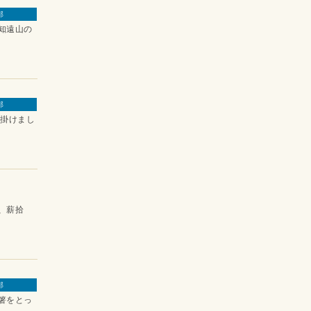
那
知遠山の
那
掛けまし
、薪拾
那
箸をとっ