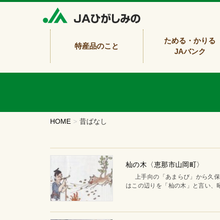
ためる・かりる
特産品のこと
JAバンク
HOME
昔ばなし
杣の木〈恵那市山岡町〉
上手向の「あまらび」から久保原
はこの辺りを「杣の木」と言い、昭