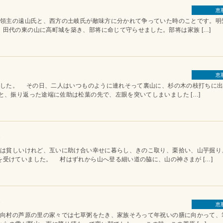
恵
主の遠山氏と、西方の土岐氏が敵味方に分かれて争っていた時のことです。明
田代の東の山に高町城を築き、部将に命じて守らせました。部将は家族 […]
恵
た。 その日、二人はいつものように連れそって裏山に、杉の木の枝打ちに出
、振り返った途端に佐助は松葉の先で、左眼を突いてしまいました […]
〉
貧しいけれど、互いに助け合い幸せに暮らし、きのこ取り、栗拾い、山芋掘り
受けていました。 村はずれから山へ登る細い道の脇に、山の神さまが […]
〉
恵
村の芦原の里の家々では七草粥をたき、家族そろって年祝いの膳に向かって、