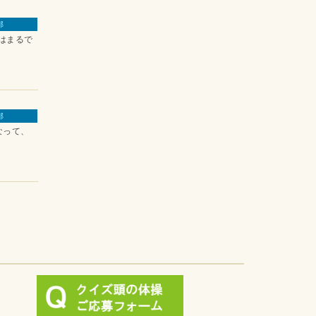
那
はまるで
那
なって、