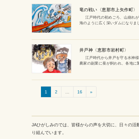
竜の戦い〈恵那市上矢作町〉
江戸時代の初めごろ、山崩れが起
海のように広く深いダムになりまし
井戸神〈恵那市岩村町〉
江戸時代から井戸を守る水神様が
農家の副業に蚕が飼われ、各地に製
1
2
…
16
»
JAひがしみのでは、皆様からの声を大切に、日々の活
り組んでいます。