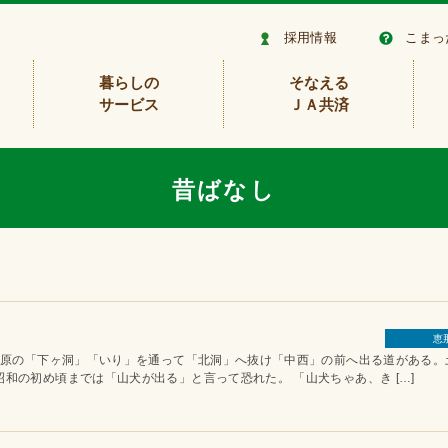
採用情報
こまっ
暮らしの
そなえる
サービス
ＪＡ共済
昔ばなし
恵
の「下ヶ洞」「いり」を通って「北洞」へ抜け「中西」の前へ出る道がある。
和の初め頃までは「山犬が出る」と言って恐れた。 「山犬ちゃあ、き […]