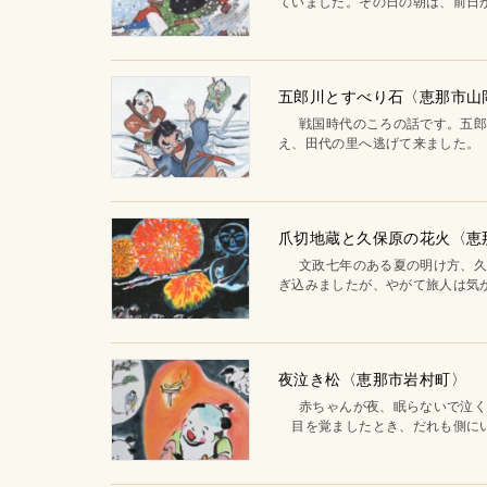
ていました。その日の朝は、前日か
五郎川とすべり石〈恵那市山
戦国時代のころの話です。五郎と
え、田代の里へ逃げて来ました。 
爪切地蔵と久保原の花火〈
文政七年のある夏の明け方、久保
ぎ込みましたが、やがて旅人は気が
夜泣き松〈恵那市岩村町〉
赤ちゃんが夜、眠らないで泣く
目を覚ましたとき、だれも側にい