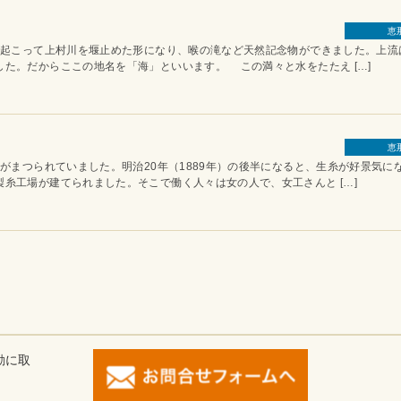
恵
こって上村川を堰止めた形になり、喉の滝など天然記念物ができました。上流
た。だからここの地名を「海」といいます。 この満々と水をたたえ […]
恵
まつられていました。明治20年（1889年）の後半になると、生糸が好景気に
糸工場が建てられました。そこで働く人々は女の人で、女工さんと […]
動に取