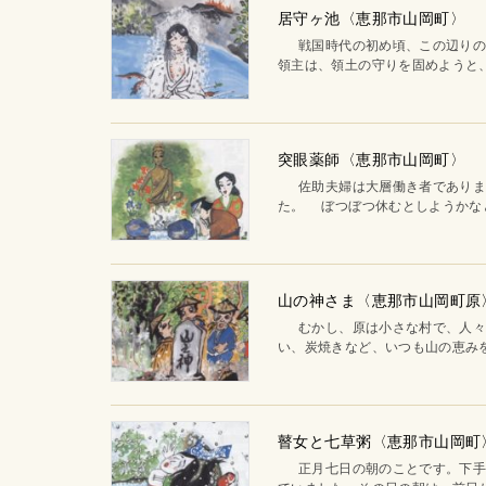
居守ヶ池〈恵那市山岡町〉
戦国時代の初め頃、この辺りの領
領主は、領土の守りを固めようと、
突眼薬師〈恵那市山岡町〉
佐助夫婦は大層働き者でありまし
た。 ぼつぼつ休むとしようかなと
山の神さま〈恵那市山岡町原
むかし、原は小さな村で、人々は
い、炭焼きなど、いつも山の恵みを
瞽女と七草粥〈恵那市山岡町
正月七日の朝のことです。下手向