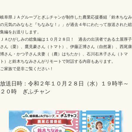
岐阜県ＪＡグループとぎふチャンが制作した農業応援番組「鈴木ちなみ
の元気のみなもと『ちなみな！』」が過去４年にわたって放送された総
集編をお送りします。
ＪＡひがしみの総集編は１０月２８日！ 過去の出演者である土屋厚子
さん（栗）、鷹見豪さん（トマト）、伊藤正博さん（自然薯）、西尾康
博さん・かつ子さん夫妻（（農）はちたか）、石川右木子さん（トマ
ト）と鈴木ちなみさんがリモートで対話する内容もあります。
ご家族で是非ご覧ください！
放送日時：令和２年１０月２８日（水）１９時半～
２０時 ぎふチャン