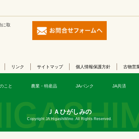
動に取
リンク
サイトマップ
個人情報保護方針
古物営
のこと
農業・特産品
JAバンク
JA共済
ＪＡひがしみの
Copyright JA HigashiMino. All Rights Reserved.