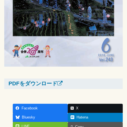
PDFをダウンロード
Facebook
X
Bluesky
Hatena
LINE