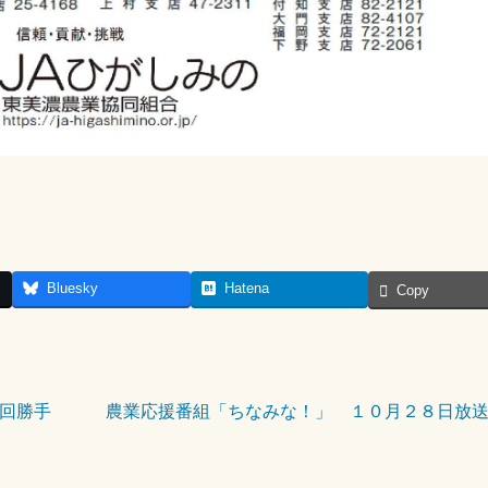
Bluesky
Hatena
Copy
１回勝手
農業応援番組「ちなみな！」 １０月２８日放