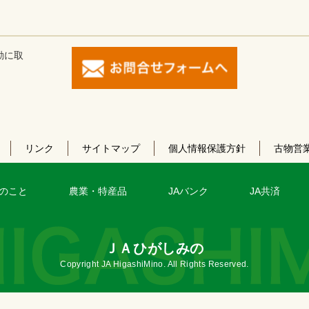
動に取
リンク
サイトマップ
個人情報保護方針
古物営
のこと
農業・特産品
JAバンク
JA共済
ＪＡひがしみの
Copyright JA HigashiMino. All Rights Reserved.