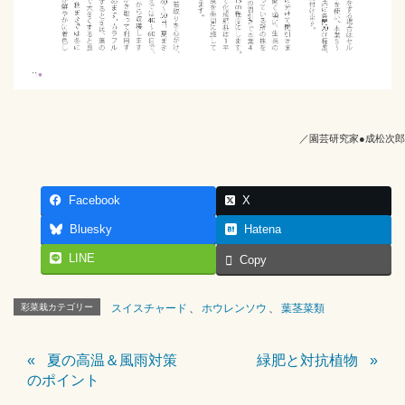
／園芸研究家●成松次郎
Facebook
X
Bluesky
Hatena
LINE
Copy
彩菜栽カテゴリー
スイスチャード
、
ホウレンソウ
、
葉茎菜類
夏の高温＆風雨対策
緑肥と対抗植物
のポイント