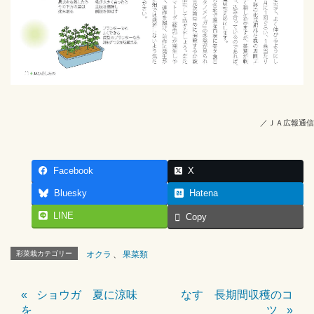
／ＪＡ広報通信
Facebook
X
Bluesky
Hatena
LINE
Copy
彩菜栽カテゴリー
オクラ
、
果菜類
ショウガ 夏に涼味
なす 長期間収穫のコ
を
ツ