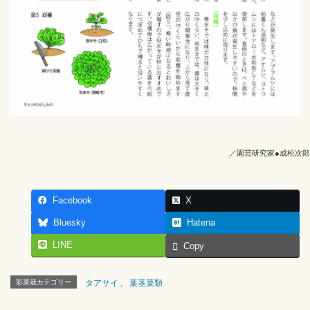
／園芸研究家●成松次郎
Facebook
X
Bluesky
Hatena
LINE
Copy
彩菜栽カテゴリー
タアサイ
、
葉茎菜類