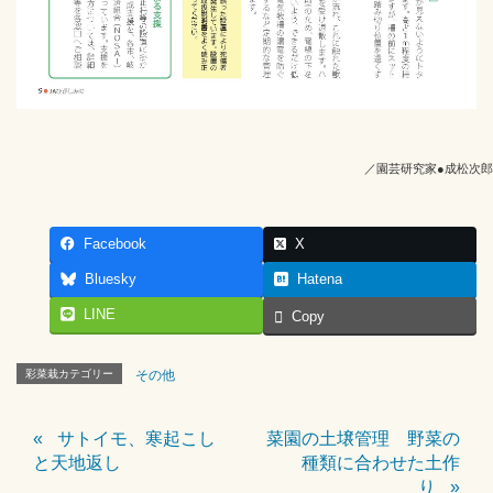
／園芸研究家●成松次郎
Facebook
X
Bluesky
Hatena
LINE
Copy
彩菜栽カテゴリー
その他
サトイモ、寒起こし
菜園の土壌管理 野菜の
と天地返し
種類に合わせた土作
り