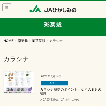
彩菜栽
HOME
彩菜栽
葉茎菜類
カラシナ
カラシナ
2023年8月14日
カラシナ
カラシナ栽培のポイント、なすの８月の
管理
／JA広報通信、JAひがしみの