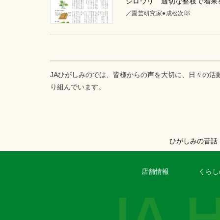
シロウリ 適切な整枝で着果
／園芸研究家●成松次郎
JAひがしみのでは、皆様からの声を大切に、日々の活
り組んでいます。
ひがしみの昔話
店舗情報
くらし