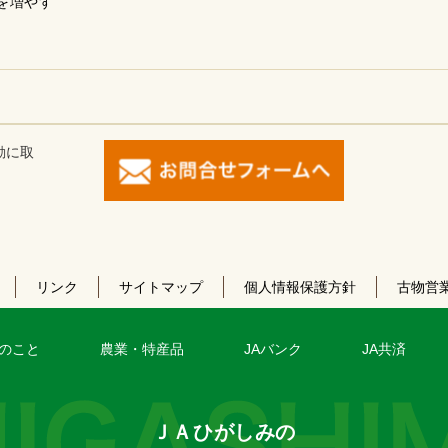
を増やす
動に取
リンク
サイトマップ
個人情報保護方針
古物営
のこと
農業・特産品
JAバンク
JA共済
ＪＡひがしみの