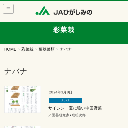
彩菜栽
HOME
彩菜栽
葉茎菜類
ナバナ
ナバナ
2024年3月8日
ナバナ
サイシン 夏に強い中国野菜
／園芸研究家●成松次郎