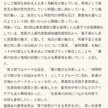
として栽培を始める人も多く高齢化が進んでいる。産地として経
営主が順次世代交代していく時期に差し掛かっている。「クリ栽
培の集い」は、自分たちと同世代の仲間を広げ、栗産地を盛り上
げようという強い想いからから開催に至っている。
同集いでは、第1部は東美濃産の栗を使用したお菓子で全国展開を
している、恵那川上屋代表取締役鎌田真悟氏から「菓子屋から見
た恵那栗の魅力」と題して、地元の栗の魅力と、和菓子店と生産
者が共に喜べる仕組みづくりについて講演。「超特選栗」を軸に
ＪＡや行政なども巻き込んで地域ブランド確立したことや、「農
家の自信と地域の自慢につながる栗産地を築いていく」と話し
た。
「第２部ではテーマを設定、「栗の魅力を共有しよう」「仲間同
士で助け合う仕組みを作ろう」として２グループに別れ、若者の
立場からディスカッションを行った。栗栽培を目指す参加者は、
「生産技術の講習と思い参加したが、販売先や売り方などのアイ
デアもあり興味深かった」、「生産者の自信につながる内容で、
次回も参加したい」と話した。
協議会の森晃会長は「栗で経営ができる見本を示し、若い生産者