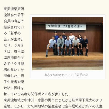
東美濃栗振興
協議会の若手
会員の有志で
結成されてい
る「若手の
会」が主体と
なり、６月２
７日、岐阜県
県恵那総合庁
舎で「クリ栽
培の集い」を
有志で結成されている「若手の会」
開催した。若
手生産者や栗
栽培に興味を
持っている若者ら関係者２３名が参加した。
東美濃地域は中津川・恵那の両市にまたがる岐阜県下最大のクリ
産地。しかし一方で同地域の栗生産者は定年退職者が第２の人生