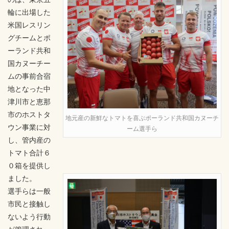
輪に出場した
米国レスリン
グチームとポ
ーランド共和
国カヌーチー
ムの事前合宿
地となった中
津川市と恵那
市のホストタ
地元産の新鮮なトマトを喜ぶポーランド共和国カヌーチ
ウン事業に対
ーム選手ら
し、管内産の
トマト合計６
０箱を提供し
ました。
選手らは一般
市民と接触し
ないよう行動