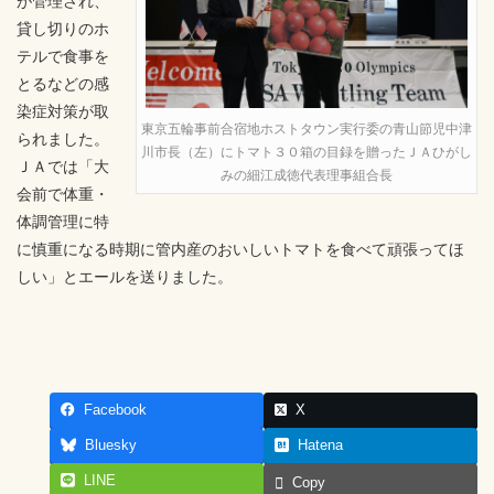
が管理され、
貸し切りのホ
テルで食事を
とるなどの感
染症対策が取
東京五輪事前合宿地ホストタウン実行委の青山節児中津
られました。
川市長（左）にトマト３０箱の目録を贈ったＪＡひがし
ＪＡでは「大
みの細江成徳代表理事組合長
会前で体重・
体調管理に特
に慎重になる時期に管内産のおいしいトマトを食べて頑張ってほ
しい」とエールを送りました。
Facebook
X
Bluesky
Hatena
LINE
Copy