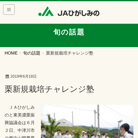
旬の話題
HOME
旬の話題
栗新規栽培チャレンジ塾
2019年6月18日
栗新規栽培チャレンジ塾
ＪＡひがしみ
のと東美濃栗振
興協議会は６月
２日、中津川市