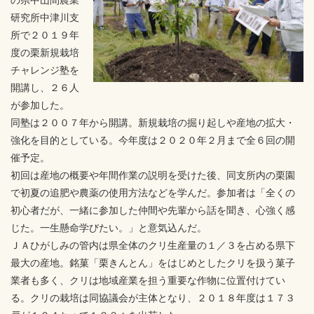
の県中山間農業
研究所中津川支
所で２０１９年
度の栗新規栽培
チャレンジ塾を
開講し、２６人
が参加した。
同塾は２００７年から開講。新規栽培の掘り起しや産地の拡大・
強化を目的としている。今年度は２０２０年２月まで全６回の開
催予定。
初回は産地の概要や年間作業の説明を受けた後、同支所内の栗園
で初夏の追肥や農薬の使用方法などを学んだ。参加者は「全くの
初心者だが、一緒に参加した仲間や先輩から話を聞き、心強く感
じた。一生懸命学びたい。」と意気込んだ。
ＪＡひがしみの管内は県全体のクリ生産量の１／３を占める県下
最大の産地。銘菓「栗きんとん」をはじめとしたクリを扱う菓子
業者も多く、クリは地域産業を担う重要な作物に位置付けてい
る。クリの栽培は同協議会が主体となり、２０１８年度は１７３