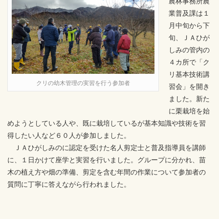
農林事務所農
業普及課は１
月中旬から下
旬、ＪＡひが
しみの管内の
４カ所で「ク
リ基本技術講
クリの幼木管理の実習を行う参加者
習会」を開き
ました。新た
に栗栽培を始
めようとしている人や、既に栽培しているが基本知識や技術を習
得したい人など６０人が参加しました。
ＪＡひがしみのに認定を受けた名人剪定士と普及指導員を講師
に、１日かけて座学と実習を行いました。グループに分かれ、苗
木の植え方や畑の準備、剪定を含む年間の作業について参加者の
質問に丁寧に答えながら行われました。