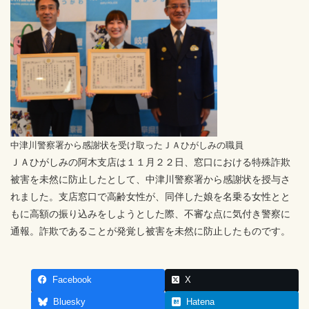
中津川警察署から感謝状を受け取ったＪＡひがしみの職員
ＪＡひがしみの阿木支店は１１月２２日、窓口における特殊詐欺
被害を未然に防止したとして、中津川警察署から感謝状を授与さ
れました。支店窓口で高齢女性が、同伴した娘を名乗る女性とと
もに高額の振り込みをしようとした際、不審な点に気付き警察に
通報。詐欺であることが発覚し被害を未然に防止したものです。
Facebook
X
Bluesky
Hatena