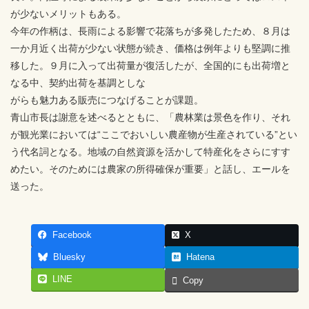
が少ないメリットもある。
今年の作柄は、長雨による影響で花落ちが多発したため、８月は
一か月近く出荷が少ない状態が続き、価格は例年よりも堅調に推
移した。９月に入って出荷量が復活したが、全国的にも出荷増と
なる中、契約出荷を基調としな
がらも魅力ある販売につなげることが課題。
青山市長は謝意を述べるとともに、「農林業は景色を作り、それ
が観光業においては“ここでおいしい農産物が生産されている”とい
う代名詞となる。地域の自然資源を活かして特産化をさらにすす
めたい。そのためには農家の所得確保が重要」と話し、エールを
送った。
Facebook
X
Bluesky
Hatena
LINE
Copy