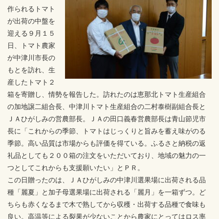
作られるトマト
が出荷の中盤を
迎える９月１５
日、トマト農家
が中津川市長の
もとを訪れ、生
産したトマト２
箱を寄贈し、情勢を報告した。訪れたのは恵那北トマト生産組合
の加地譲二組合長、中津川トマト生産組合の二村泰樹副組合長と
ＪＡひがしみの営農部長。ＪＡの田口義春営農部長は青山節児市
長に「これからの季節、トマトはじっくりと旨みを蓄え味がのる
季節。高い品質は市場からも評価を得ている。ふるさと納税の返
礼品としても２００箱の注文をいただいており、地域の魅力の一
つとしてこれからも支援願いたい」とＰＲ。
この日贈ったのは、ＪＡひがしみの中津川選果場に出荷される品
種「麗夏」と加子母選果場に出荷される「麗月」を一箱ずつ。ど
ちらも赤くなるまで木で熟してから収穫・出荷する品種で食味も
良い。高温等による裂果が少ないことから農家にとってはロス率