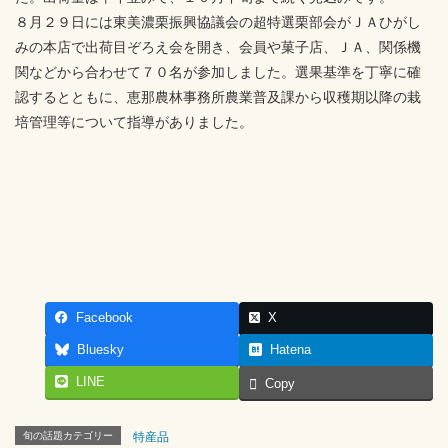
８月２９日には東美濃栗振興協議会の超特選栗部会がＪＡひがし
みの本店で出荷目ぞろえ会を開き、会員や菓子店、ＪＡ、関係機
関などから合わせて７０名が参加しました。選果基準を丁寧に確
認するとともに、恵那農林事務所農業普及課から収穫期以降の栽
培管理等について指導がありました。
Facebook
X
Bluesky
Hatena
LINE
Copy
旬の話題カテゴリー
特産品