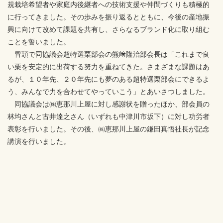
規栽培希望者や家庭内後継者への技術支援や仲間づくりも積極的
に行ってきました。その歩みを振り返るとともに、今後の産地振
興に向けて改めて課題を共有し、さらなるブランド化に取り組む
ことを誓いました。
冒頭で同協議会超特選栗部会の熊﨑隆治部会長は「これまで良
い栗を安定的に出荷する努力を重ねてきた。さまざまな課題はあ
るが、１０年先、２０年先にも夢のある超特選栗部会にできるよ
う、みんなで力を合わせてやっていこう」とあいさつしました。
同協議会は㈱恵那川上屋に対し感謝状を贈ったほか、部会員の
林均さんと古井達之さん（いずれも中津川市坂下）に対し功労者
表彰を行いました。その後、㈱恵那川上屋の鎌田真悟社長が記念
講演を行いました。