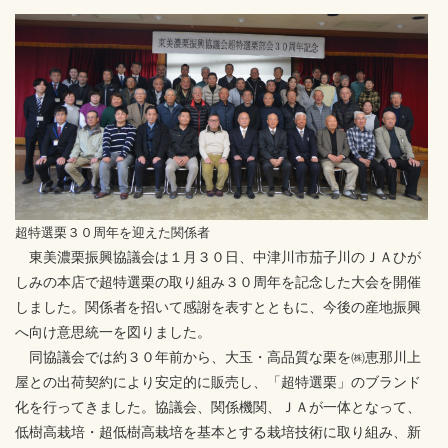
超特選栗３０周年を迎えた関係者
東美濃栗振興協議会は１月３０日、中津川市茄子川のＪＡひが
しみの本店で超特選栗の取り組み３０周年を記念した大会を開催
しました。関係者を招いて感謝を表すとともに、今後の産地振興
へ向け意思統一を図りました。
同協議会では約３０年前から、大玉・高品質な栗を㈱恵那川上
屋との出荷契約により安定的に販売し、「超特選栗」のブランド
化を行ってきました。協議会、関係機関、ＪＡが一体となって、
低樹高栽培・超低樹高栽培を基本とする栽培技術に取り組み、新