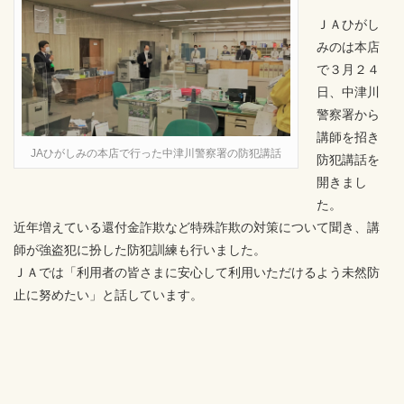
ＪＡひがし
みのは本店
で３月２４
日、中津川
警察署から
講師を招き
JAひがしみの本店で行った中津川警察署の防犯講話
防犯講話を
開きまし
た。
近年増えている還付金詐欺など特殊詐欺の対策について聞き、講
師が強盗犯に扮した防犯訓練も行いました。
ＪＡでは「利用者の皆さまに安心して利用いただけるよう未然防
止に努めたい」と話しています。