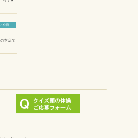
、同ＪＡ
い会員
みの本店で