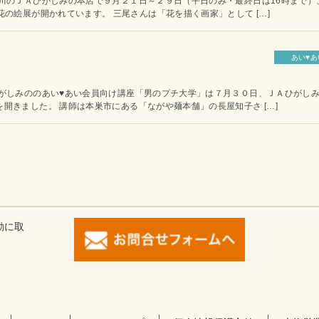
子川のＪＡひがしみの本店で９月２１日～２９日（平日のみ・最終日は16時まで）
の絵展が開かれています。 三尾さんは「花を描く画家」として […]
あい♥あ
ひがしみののあい♥あい会員向け講座「男のプチ大学」は７月３０日、ＪＡひがし
開きました。 講師は本巣市にある「ながや麺本舗」の長屋知子さ […]
動に取