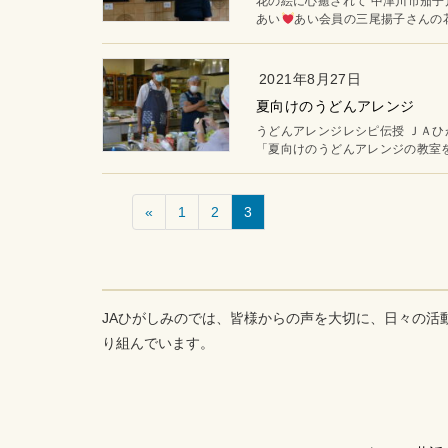
花の絵に心癒されて 中津川市茄
あい
あい会員の三尾揚子さんの花
2021年8月27日
夏向けのうどんアレンジ
うどんアレンジレシピ伝授 ＪＡ
「夏向けのうどんアレンジの教室を
«
1
2
3
JAひがしみのでは、皆様からの声を大切に、日々の活
り組んでいます。