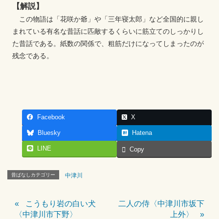
【解説】
この物語は「花咲か爺」や「三年寝太郎」など全国的に親し
まれている有名な昔話に匹敵するくらいに筋立てのしっかりし
た昔話である。紙数の関係で、粗筋だけになってしまったのが
残念である。
Facebook
X
Bluesky
Hatena
LINE
Copy
昔ばなしカテゴリー
中津川
こうもり岩の白い犬
二人の侍〈中津川市坂下
〈中津川市下野〉
上外〉