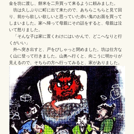
金を坊に渡し、餅米を二升買って来るように頼みました。
坊は久しぶりに町に出て来たので、あちらこちらと見て回
り、前から欲しい欲しいと思っていた赤い鬼のお面を買って
しまいました。家へ帰って母親にその話をすると、母親は泣
いて怒りました。
「そんな子は家に置くわけにはいかんで、どこへなりと行
くがいい」
外へ突き出すと、戸をぴしゃっと閉めました。坊は仕方な
く山に登って行きました。山奥へ行くと、向こうに明かりが
見えるので、そちらの方へ行ってみると、家がありました。