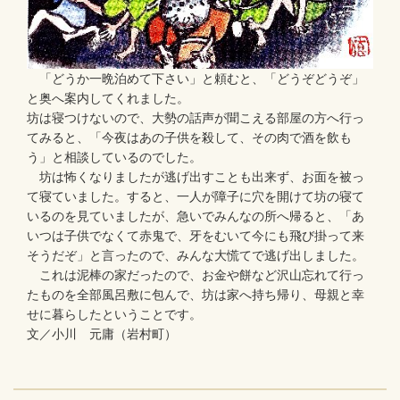
「どうか一晩泊めて下さい」と頼むと、「どうぞどうぞ」
と奥へ案内してくれました。
坊は寝つけないので、大勢の話声が聞こえる部屋の方へ行っ
てみると、「今夜はあの子供を殺して、その肉で酒を飲も
う」と相談しているのでした。
坊は怖くなりましたが逃げ出すことも出来ず、お面を被っ
て寝ていました。すると、一人が障子に穴を開けて坊の寝て
いるのを見ていましたが、急いでみんなの所へ帰ると、「あ
いつは子供でなくて赤鬼で、牙をむいて今にも飛び掛って来
そうだぞ」と言ったので、みんな大慌てで逃げ出しました。
これは泥棒の家だったので、お金や餅など沢山忘れて行っ
たものを全部風呂敷に包んで、坊は家へ持ち帰り、母親と幸
せに暮らしたということです。
文／小川 元庸（岩村町）