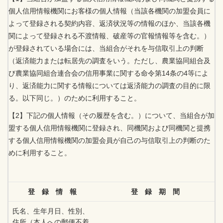
個人信用情報機関にお客様の個人情報（当該各機関の加盟会員に
よって登録される契約内容、返済状況等の情報のほか、当該各機
関によって登録される不渡情報、破産等の官報情報等を含む。）
が登録されている場合には、当組合がそれを与信取引上の判断
（返済能力または転居先の調査をいう。ただし、農業協同組合及
び農業協同組合連合会の信用事業に関する命令第14条の4等によ
り、返済能力に関する情報については返済能力の調査の目的に限
る。以下同じ。）のために利用すること。
【2】下記の個人情報（その履歴を含む。）について、当組合が加
盟する個人信用情報機関に登録され、同機関および同機関と提携
する個人信用情報機関の加盟会員が自己の与信取引上の判断のた
めに利用すること。
登 録 情 報
登 録 期 間
氏名、生年月日、性別、
住所（本人への郵便不着