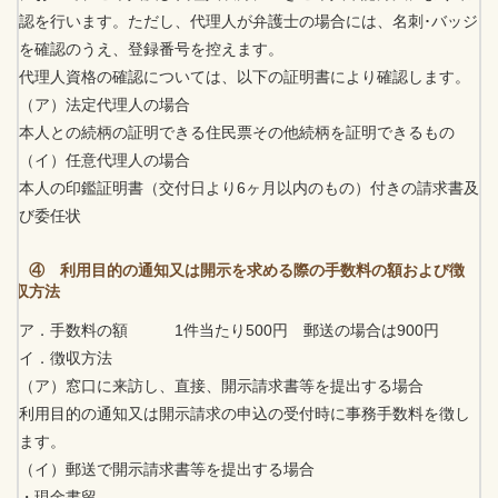
認を行います。ただし、代理人が弁護士の場合には、名刺･バッジ
を確認のうえ、登録番号を控えます。
代理人資格の確認については、以下の証明書により確認します。
（ア）法定代理人の場合
本人との続柄の証明できる住民票その他続柄を証明できるもの
（イ）任意代理人の場合
本人の印鑑証明書（交付日より6ヶ月以内のもの）付きの請求書及
び委任状
④ 利用目的の通知又は開示を求める際の手数料の額および徴
収方法
ア．手数料の額 1件当たり500円 郵送の場合は900円
イ．徴収方法
（ア）窓口に来訪し、直接、開示請求書等を提出する場合
利用目的の通知又は開示請求の申込の受付時に事務手数料を徴し
ます。
（イ）郵送で開示請求書等を提出する場合
・現金書留