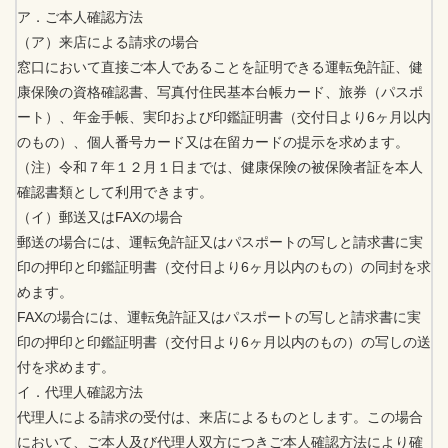
ア．ご本人確認方法
（ア）来店による請求の場合
窓口において直接ご本人であることを証明できる運転免許証、健
康保険の資格確認書、写真付住民基本台帳カード、旅券（パスポ
ート）、年金手帳、実印および印鑑証明書（交付日より6ヶ月以内
のもの）、個人番号カード又は在留カードの提示を求めます。
（注）令和７年１２月１日までは、健康保険の被保険者証を本人
確認書類として利用できます。
（イ）郵送又はFAXの場合
郵送の場合には、運転免許証又はパスポートの写しと請求書に実
印の押印と印鑑証明書（交付日より6ヶ月以内のもの）の同封を求
めます。
FAXの場合には、運転免許証又はパスポートの写しと請求書に実
印の押印と印鑑証明書（交付日より6ヶ月以内のもの）の写しの送
付を求めます。
イ．代理人確認方法
代理人による請求の受付は、来店によるものとします。この場合
において、ご本人及び代理人双方につきご本人確認方法により確