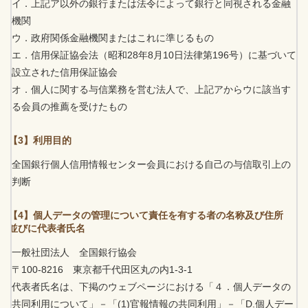
イ．上記ア以外の銀行または法令によって銀行と同視される金融
機関
ウ．政府関係金融機関またはこれに準じるもの
エ．信用保証協会法（昭和28年8月10日法律第196号）に基づいて
設立された信用保証協会
オ．個人に関する与信業務を営む法人で、上記アからウに該当す
る会員の推薦を受けたもの
【3】利用目的
全国銀行個人信用情報センター会員における自己の与信取引上の
判断
【4】個人データの管理について責任を有する者の名称及び住所
並びに代表者氏名
一般社団法人 全国銀行協会
〒100-8216 東京都千代田区丸の内1-3-1
代表者氏名は、下掲のウェブページにおける「４．個人データの
共同利用について」－「(1)官報情報の共同利用」－「D.個人デー