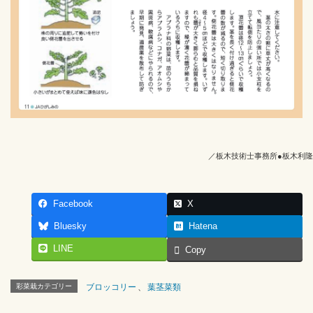
／板木技術士事務所●板木利隆
Facebook
X
Bluesky
Hatena
LINE
Copy
彩菜栽カテゴリー
ブロッコリー
、
葉茎菜類