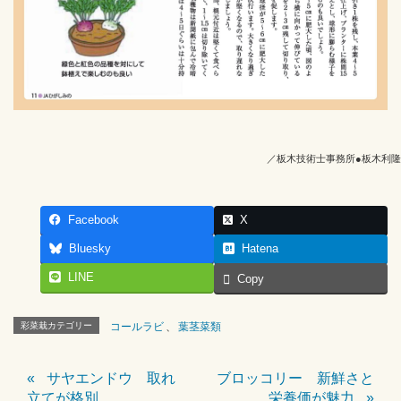
／板木技術士事務所●板木利隆
Facebook
X
Bluesky
Hatena
LINE
Copy
彩菜栽カテゴリー
コールラビ
、
葉茎菜類
サヤエンドウ 取れ
ブロッコリー 新鮮さと
立てが格別
栄養価が魅力