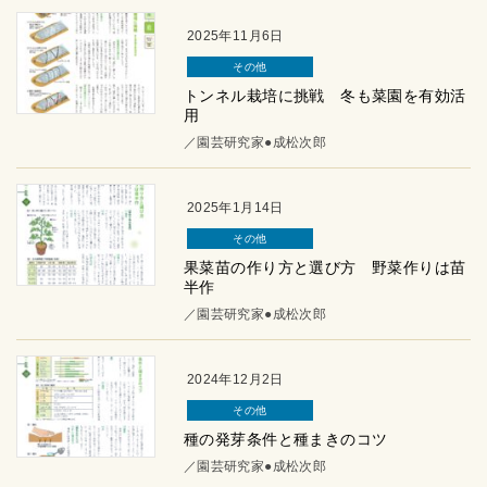
2025年11月6日
その他
トンネル栽培に挑戦 冬も菜園を有効活
用
／園芸研究家●成松次郎
2025年1月14日
その他
果菜苗の作り方と選び方 野菜作りは苗
半作
／園芸研究家●成松次郎
2024年12月2日
その他
種の発芽条件と種まきのコツ
／園芸研究家●成松次郎