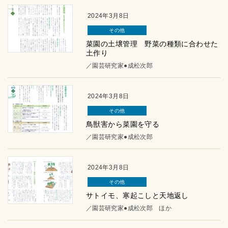
2024年3月8日
その他
菜園の土壌管理 野菜の種類に合わせた
土作り
／園芸研究家●成松次郎
2024年3月8日
その他
鳥獣害から菜園を守る
／園芸研究家●成松次郎
2024年3月8日
その他
サトイモ、寒起こしと天地返し
／園芸研究家●成松次郎 ほか