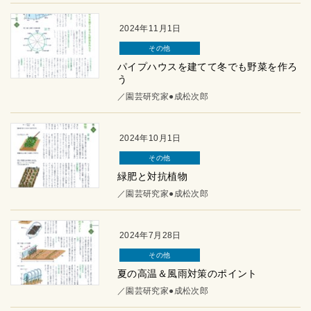
2024年11月1日
その他
パイプハウスを建てて冬でも野菜を作ろ
う
／園芸研究家●成松次郎
2024年10月1日
その他
緑肥と対抗植物
／園芸研究家●成松次郎
2024年7月28日
その他
夏の高温＆風雨対策のポイント
／園芸研究家●成松次郎