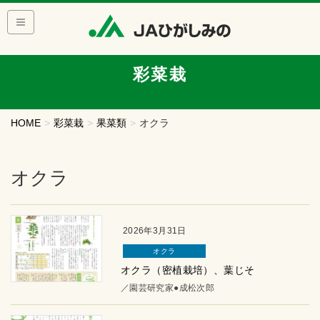
彩菜栽
HOME
彩菜栽
果菜類
オクラ
オクラ
2026年3月31日
オクラ
オクラ（密植栽培）、葉じそ
／園芸研究家●成松次郎