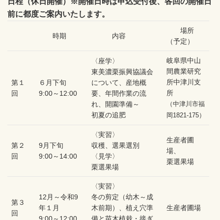
日程（休日開催）※開催日時は申込受付後、各回の開催日
前に都度ご案内いたします。
場所
時期
内容
（予定）
岐阜県中山
〈座学〉
間農業研究
東美濃栗振興協議会
所中津川支
第１
６月下旬
について、産地概
所
回
9:00～12:00
要、年間作業の流
れ、開園準備～
（中津川市福
初夏の追肥
岡1821-175）
〈実習〉
生産者圃
第２
9月下旬
収穫、選果選別
場、
回
9:00～14:00
〈見学〉
栗選果場
栗選果場
〈実習〉
12月～令和9
冬の剪定（幼木～成
第３
年１月
木前期）、植え穴準
生産者圃場
回
9:00～12:00
備と苗木植栽・接ぎ