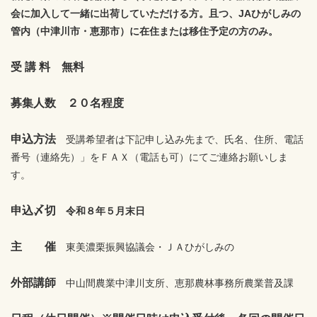
会に加入して一緒に出荷していただける方。且つ、JAひがしみの
管内（中津川市・恵那市）に在住または移住予定の方のみ。
受 講 料 無料
募集人数 ２０名程度
申込方法
受講希望者は下記申し込み先まで、氏名、住所、電話
番号（連絡先）」をＦＡＸ（電話も可）にてご連絡お願いしま
す。
申込〆切
令和８年５月末日
主 催
東美濃栗振興協議会・ＪＡひがしみの
外部講師
中山間農業中津川支所、恵那農林事務所農業普及課