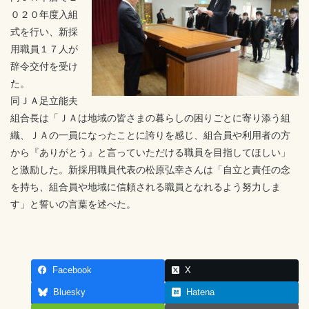
０２０年度入組
式を行い、新採
用職員１７人が
辞令交付を受け
た。
同ＪＡ足立能夫
組合長は「ＪＡは地域の皆さまの暮らしの困りごとに寄り添う組
織、ＪＡの一員になったことに誇りを感じ、組合員や利用者の方
から『ありがとう』と言っていただける職員を目指してほしい」
と激励した。新採用職員代表の松原弘幸さんは「自立と責任の念
を持ち、組合員や地域に信頼される職員となれるよう努力しま
す」と誓いの言葉を述べた。
Facebook
X
Bluesky
Hatena