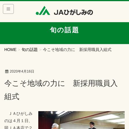
旬の話題
HOME
旬の話題
今こそ地域の力に 新採用職員入組式
2020年4月16日
今こそ地域の力に 新採用職員入
組式
ＪＡひがしみ
のは４月１日、
同ＪＡ本店で２