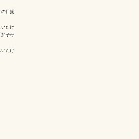
けの目揃
しいたけ
「加子母
しいたけ