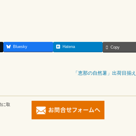
Bluesky
Hatena
Copy
「恵那の自然薯」出荷目揃
動に取