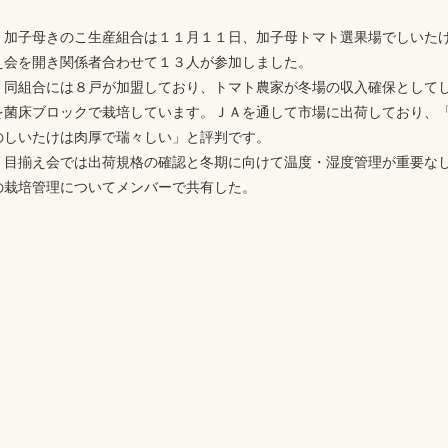
加子母きのこ生産組合は１１月１１日、加子母トマト選果場でしいた
え会を開き関係者合わせて１３人が参加しました。
同組合には８戸が加盟しており、トマト農家が冬場の収入確保として
を菌床ブロックで栽培しています。ＪＡを通して市場に出荷しており、
のしいたけは肉厚で瑞々しい」と評判です。
目揃え会では出荷規格の確認と冬期に向けて温度・湿度管理が重要な
の栽培管理についてメンバーで共有した。