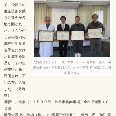
て、飛騨牛の
生産技術を競
う共進会が各
地で開かれ
た。ＪＡひが
しみの管内の
飛騨牛生産者
も手塩にかけ
た育成牛を出
入賞者（左から）（同）青木ファーム 青木新一さん、早
品し、その生
川牧場（株）早川貴則さん、㈱竹内畜産 竹内誠さん、丹
産技術が高く
羽秀平さん
評価され、下
記の方が入賞
した。（敬称
略）
飛騨牛共進会（１１月３０日・岐阜市食肉市場）全出品頭数１０
２頭
最優秀賞 早川牧場（株）（中津川市付知町） 優秀１席 （同）青