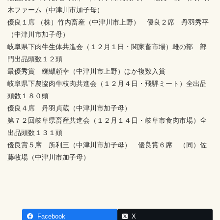
木ファーム（中津川市加子母）
優良１席 （株）竹内畜産（中津川市上野） 優良２席 丹羽秀平
（中津川市加子母）
岐阜県下肉牛生体共進会（１２月１日・関家畜市場）雌の部 部
門出品頭数１２頭
最優秀賞 纐纈頼幸（中津川市上野）ほか複数入賞
岐阜県下農協肉牛枝肉共進会（１２月４日・飛騨ミート）全出品
頭数１８０頭
優良４席 丹羽貞蔵（中津川市加子母）
第７２回岐阜県畜産共進会（１２月１４日・岐阜市食肉市場）全
出品頭数１３１頭
優良賞５席 所利三（中津川市加子母） 優良賞６席 （同）佐
藤牧場（中津川市加子母）
Facebook
X