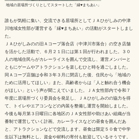
地域の居場所づくりとしてスタートした「縁♥まちあい」
誰もが気軽に集い、交流できる居場所としてＪＡひがしみの中津
川地域女性部が運営する「縁♥まちあい」の活動がスタートしまし
た。
ＪＡひがしみのの旧Ａコープ落合店（中津川市落合）の空き店舗
を活かした活動で、６月２１日には第１回が行われました。３０
人の地域住民らがカレーライスを囲んで交流し、運営メンバーと
ともにゲームやアトラクションを楽しむひと時を過ごしました。
同Ａコープ店舗は令和３年３月に閉店した後、住民から「地域の
ために活用してほしい」また、高齢者からは「人と触れ合う機会
がほしい」という声が聞こえていました。ＪＡ女性部内で令和７
年度に居場所づくり委員会を発足し、ＪＡひがしみのの協力を得
て、トイレやエアコンなどの内装を整備し運営を開始しました。
今後も毎月第３日曜日に各地区のＪＡ女性部や助けあい組織が当
番制で運営していく計画。カレーライスなどの昼食を囲んだあ
と、アトラクションなどで交流します。昼食は限定５０食で中学
生以下は無料とし、資金や材料の寄付も歓迎しているそうです。