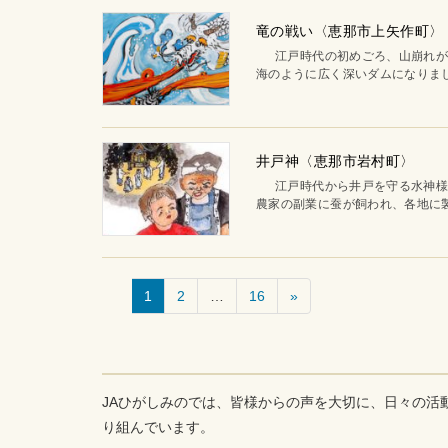
竜の戦い〈恵那市上矢作町〉
江戸時代の初めごろ、山崩れが起
海のように広く深いダムになりまし
井戸神〈恵那市岩村町〉
江戸時代から井戸を守る水神様が
農家の副業に蚕が飼われ、各地に製
1
2
…
16
»
JAひがしみのでは、皆様からの声を大切に、日々の活
り組んでいます。