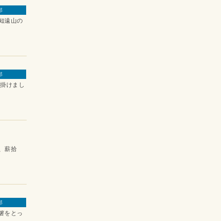
那
知遠山の
那
掛けまし
、薪拾
那
箸をとっ