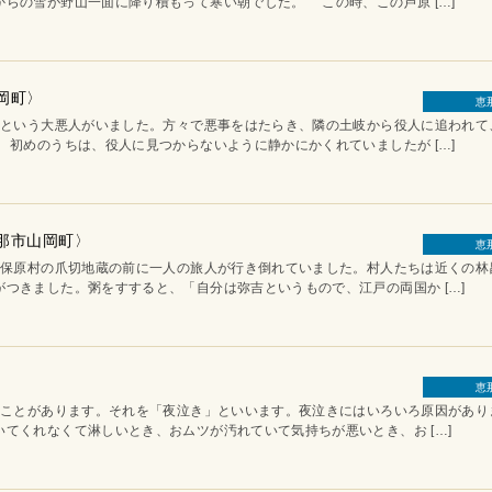
らの雪が野山一面に降り積もって寒い朝でした。 この時、この芦原 […]
岡町〉
恵
いう大悪人がいました。方々で悪事をはたらき、隣の土岐から役人に追われて
初めのうちは、役人に見つからないように静かにかくれていましたが […]
恵那市山岡町〉
恵
原村の爪切地蔵の前に一人の旅人が行き倒れていました。村人たちは近くの林
つきました。粥をすすると、「自分は弥吉というもので、江戸の両国か […]
恵
ことがあります。それを「夜泣き」といいます。夜泣きにはいろいろ原因があ
てくれなくて淋しいとき、おムツが汚れていて気持ちが悪いとき、お […]