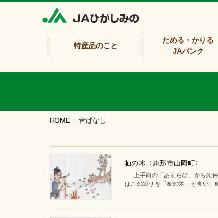
ためる・かりる
特産品のこと
JAバンク
HOME
昔ばなし
杣の木〈恵那市山岡町〉
上手向の「あまらび」から久保原
はこの辺りを「杣の木」と言い、昭