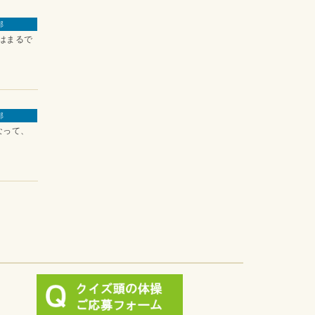
那
はまるで
那
なって、