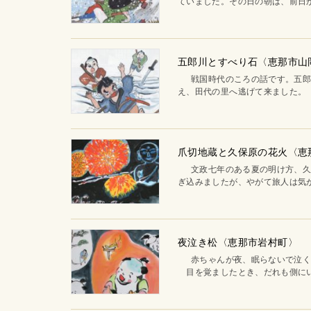
ていました。その日の朝は、前日か
五郎川とすべり石〈恵那市山
戦国時代のころの話です。五郎と
え、田代の里へ逃げて来ました。 
爪切地蔵と久保原の花火〈
文政七年のある夏の明け方、久保
ぎ込みましたが、やがて旅人は気が
夜泣き松〈恵那市岩村町〉
赤ちゃんが夜、眠らないで泣く
目を覚ましたとき、だれも側にい