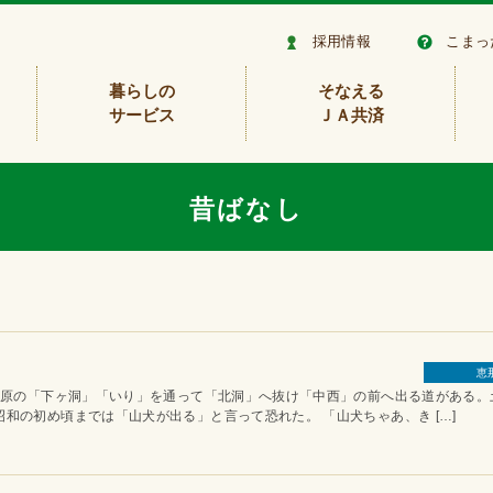
採用情報
こまっ
暮らしの
そなえる
サービス
ＪＡ共済
昔ばなし
恵
の「下ヶ洞」「いり」を通って「北洞」へ抜け「中西」の前へ出る道がある。
和の初め頃までは「山犬が出る」と言って恐れた。 「山犬ちゃあ、き […]