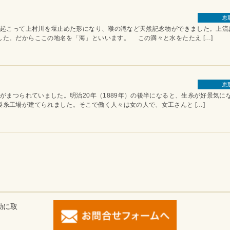
恵
こって上村川を堰止めた形になり、喉の滝など天然記念物ができました。上流
た。だからここの地名を「海」といいます。 この満々と水をたたえ […]
恵
まつられていました。明治20年（1889年）の後半になると、生糸が好景気に
糸工場が建てられました。そこで働く人々は女の人で、女工さんと […]
動に取