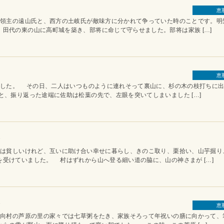
恵
主の遠山氏と、西方の土岐氏が敵味方に分かれて争っていた時のことです。明
田代の東の山に高町城を築き、部将に命じて守らせました。部将は家族 […]
恵
た。 その日、二人はいつものように連れそって裏山に、杉の木の枝打ちに出
、振り返った途端に佐助は松葉の先で、左眼を突いてしまいました […]
〉
貧しいけれど、互いに助け合い幸せに暮らし、きのこ取り、栗拾い、山芋掘り
受けていました。 村はずれから山へ登る細い道の脇に、山の神さまが […]
〉
恵
村の芦原の里の家々では七草粥をたき、家族そろって年祝いの膳に向かって、